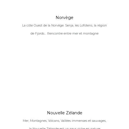
Norvège
La côte Ouest de la Norvège. Senja, les Lofotens, la région
de Fjords… Rencontre entre mer et montagne
Nouvelle Zélande
Mer, Montagnes, Volcans, Vallées immenses et sauvages,
la Nouvelle Zélande est un pays riche en nature