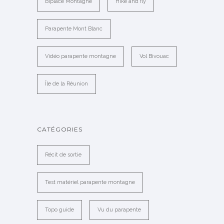
Biplace Montagne
Hike and fly
Parapente Mont Blanc
Vidéo parapente montagne
Vol Bivouac
Île de la Réunion
CATÉGORIES
Récit de sortie
Test matériel parapente montagne
Topo guide
Vu du parapente