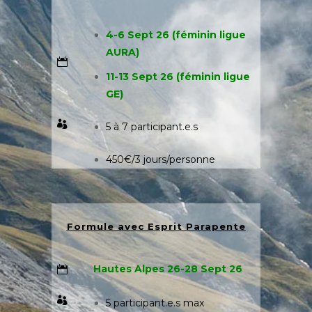
4-6 Sept 26 (féminin ligue
AURA)
11-13 Sept 26 (féminin ligue
GE)
5 à 7 participant.e.s
450€/3 jours/personne
Formule avec Esprit Parapente
Hautes Alpes
26-28 Sept 26
5 participant.e.s max